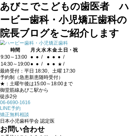
あびこでこどもの歯医者 ハ
ービー歯科・小児矯正歯科の
院長ブログをご紹介します
時間
月
火
水
木
金
土
日・祝
9:30～13:00
●
●
/
●
●
●
/
14:30～19:00
●
●
/
●
●
/
★
最終受付：平日 18:30、土曜 17:30
予約制（急患新患随時受付）
★：土曜午後は15:00～18:00まで
御堂筋線あびこ駅から
徒歩2分
06-6690-1616
LINE予約
矯正無料相談
日本小児歯科学会 認定医
お問い合わせ