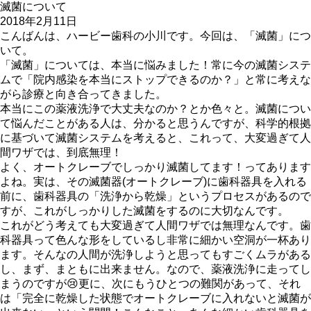
滅菌について
2018年2月11日
こんばんは、ハービー歯科の小川です。今回は、「滅菌」につ
いて。
「滅菌」については、本当に悩みました！常に今の滅菌システ
ムで「院内感染を本当にストップできるのか？」と常に考えな
がら診療と向き合ってきました。
本当にこの薬液洗浄で大丈夫なのか？とか色々と。滅菌につい
て悩んだことがある人は、分かると思うんですが、科学的根拠
に基づいて滅菌システムを考えると、これって、大変過ぎて人
間ワザでは、到底無理！
よく、オートクレーブでしっかり滅菌してます！ってあります
よね。実は、その滅菌器(オートクレーブ)に歯科器具を入れる
前に、歯科器具の「洗浄から乾燥」というプロセスがあるので
すが、これがしっかりした滅菌をするのに大切なんです。
これがどう考えても大変過ぎて人間ワザでは無理なんです。歯
科器具って色んな形をしているし非常に細かい空洞が一杯あり
ます。そんなの人間が洗浄しようと思ってもすごくムラがある
し、まず、まともに出来ません。なので、薬液洗浄に走ってし
まうのですが😢更に、次にもうひとつの難関があって、それ
は「完全に乾燥した状態でオートクレーブに入れないと滅菌が