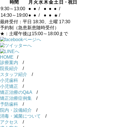
時間
月
火
水
木
金
土
日・祝日
9:30～13:00
●
●
/
●
●
●
/
14:30～19:00
●
●
/
●
●
/
★
最終受付：平日 18:30、土曜 17:30
予約制（急患新患随時受付）
★：土曜午後は15:00～18:00まで
HOME
/
診療案内
/
院長紹介
/
スタッフ紹介
/
小児歯科
/
小児矯正
/
矯正治療のQ&A
/
矯正治療症例集
/
予防歯科
/
院内・設備紹介
/
消毒・滅菌について
/
アクセス
/