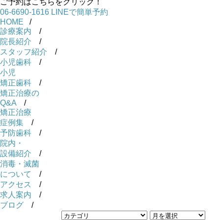
ご予約はこちらをクリック！
06-6690-1616
LINEで簡単予約
HOME
/
診療案内
/
院長紹介
/
スタッフ紹介
/
小児歯科
/
小児
矯正歯科
/
矯正治療の
Q&A
/
矯正治療
症例集
/
予防歯科
/
院内・
設備紹介
/
消毒・滅菌
について
/
アクセス
/
求人案内
/
ブログ
/