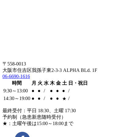
〒558-0013
大阪市住吉区我孫子東2-3-3 ALPHA BLd. 1F
06-6690-1616
時間
月
火
水
木
金
土
日・祝日
9:30～13:00
●
●
/
●
●
●
/
14:30～19:00
●
●
/
●
●
/
★
最終受付：平日 18:30、土曜 17:30
予約制（急患新患随時受付）
★：土曜午後は15:00～18:00まで