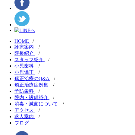
HOME
/
診療案内
/
院長紹介
/
スタッフ紹介
/
小児歯科
/
小児矯正
/
矯正治療のQ&A
/
矯正治療症例集
/
予防歯科
/
院内・設備紹介
/
消毒・滅菌について
/
アクセス
/
求人案内
/
ブログ