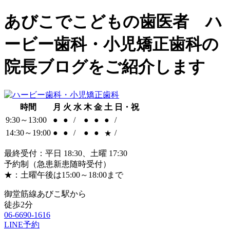
あびこでこどもの歯医者 ハ
ービー歯科・小児矯正歯科の
院長ブログをご紹介します
時間
月
火
水
木
金
土
日・祝
9:30～13:00
●
●
/
●
●
●
/
14:30～19:00
●
●
/
●
●
/
★
最終受付：平日 18:30、土曜 17:30
予約制（急患新患随時受付）
★：土曜午後は15:00～18:00まで
御堂筋線あびこ駅から
徒歩2分
06-6690-1616
LINE予約