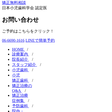
矯正無料相談
日本小児歯科学会 認定医
お問い合わせ
ご予約はこちらをクリック！
06-6690-1616
LINEで簡単予約
HOME
/
診療案内
/
院長紹介
/
スタッフ紹介
/
小児歯科
/
小児
矯正歯科
/
矯正治療の
Q&A
/
矯正治療
症例集
/
予防歯科
/
院内・