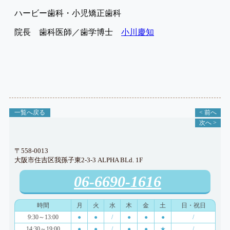
ハービー歯科・小児矯正歯科
院長 歯科医師／歯学博士
小川慶知
一覧へ戻る
< 前へ
次へ >
〒558-0013
大阪市住吉区我孫子東2-3-3 ALPHA BLd. 1F
06-6690-1616
時間
月
火
水
木
金
土
日・祝日
9:30～13:00
●
●
/
●
●
●
/
14:30～19:00
●
●
/
●
●
★
/