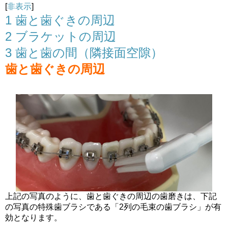
[
非表示
]
1
歯と歯ぐきの周辺
2
ブラケットの周辺
3
歯と歯の間（隣接面空隙）
歯と歯ぐきの周辺
上記の写真のように、歯と歯ぐきの周辺の歯磨きは、下記
の写真の特殊歯ブラシである「2列の毛束の歯ブラシ」が有
効となります。