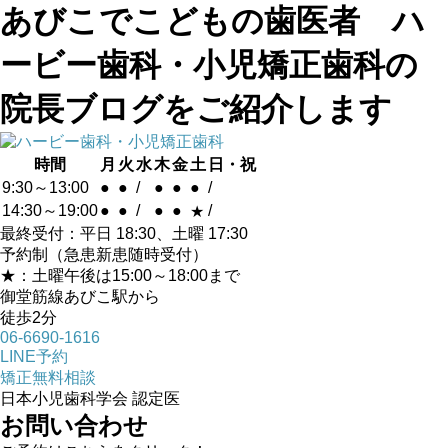
あびこでこどもの歯医者 ハ
ービー歯科・小児矯正歯科の
院長ブログをご紹介します
時間
月
火
水
木
金
土
日・祝
9:30～13:00
●
●
/
●
●
●
/
14:30～19:00
●
●
/
●
●
/
★
最終受付：平日 18:30、土曜 17:30
予約制（急患新患随時受付）
★：土曜午後は15:00～18:00まで
御堂筋線あびこ駅から
徒歩2分
06-6690-1616
LINE予約
矯正無料相談
日本小児歯科学会 認定医
お問い合わせ