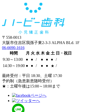
〒558-0013
大阪市住吉区我孫子東2-3-3 ALPHA BLd. 1F
06-6690-1616
時間
月
火
水
木
金
土
日・祝日
9:30～13:00
●
●
/
●
●
●
/
14:30～19:00
●
●
/
●
●
/
★
最終受付：平日 18:30、土曜 17:30
予約制（急患新患随時受付）
★：土曜午後は15:00～18:00まで