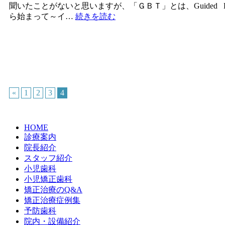
聞いたことがないと思いますが、「ＧＢＴ」とは、Guided 
ら始まって～イ…
続きを読む
«
1
2
3
4
HOME
診療案内
院長紹介
スタッフ紹介
小児歯科
小児矯正歯科
矯正治療のQ&A
矯正治療症例集
予防歯科
院内・設備紹介