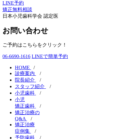
LINE予約
矯正無料相談
日本小児歯科学会 認定医
お問い合わせ
ご予約はこちらをクリック！
06-6690-1616
LINEで簡単予約
HOME
/
診療案内
/
院長紹介
/
スタッフ紹介
/
小児歯科
/
小児
矯正歯科
/
矯正治療の
Q&A
/
矯正治療
症例集
/
予防歯科
/