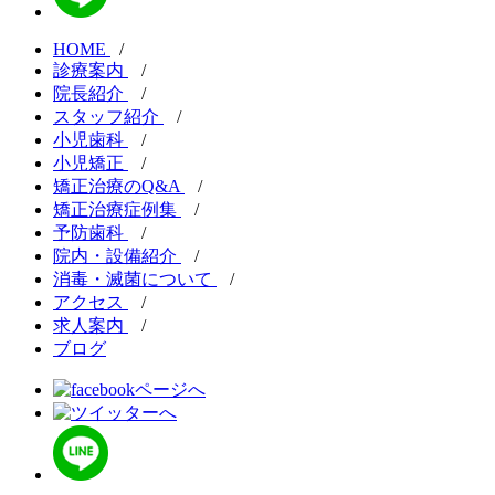
HOME
/
診療案内
/
院長紹介
/
スタッフ紹介
/
小児歯科
/
小児矯正
/
矯正治療のQ&A
/
矯正治療症例集
/
予防歯科
/
院内・設備紹介
/
消毒・滅菌について
/
アクセス
/
求人案内
/
ブログ