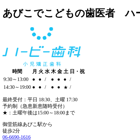
あびこでこどもの歯医者 ハ
時間
月
火
水
木
金
土
日・祝
9:30～13:00
●
●
/
●
●
●
/
14:30～19:00
●
●
/
●
●
/
★
最終受付：平日 18:30、土曜 17:30
予約制（急患新患随時受付）
★：土曜午後は15:00～18:00まで
御堂筋線あびこ駅から
徒歩2分
06-6690-1616