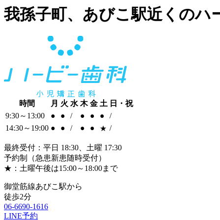
我孫子町、あびこ駅近くのハ
時間
月
火
水
木
金
土
日・祝
9:30～13:00
●
●
/
●
●
●
/
14:30～19:00
●
●
/
●
●
/
★
最終受付：平日 18:30、土曜 17:30
予約制（急患新患随時受付）
★：土曜午後は15:00～18:00まで
御堂筋線あびこ駅から
徒歩2分
06-6690-1616
LINE予約