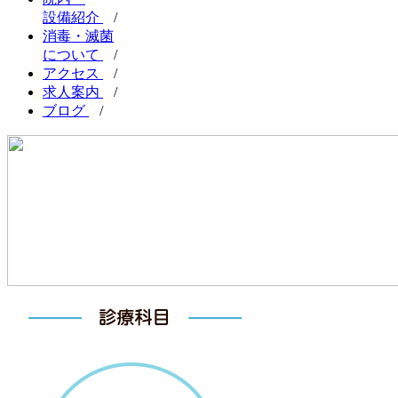
設備紹介
/
消毒・滅菌
について
/
アクセス
/
求人案内
/
ブログ
/