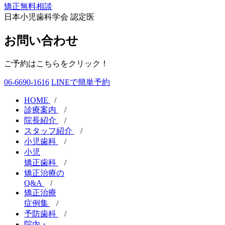
矯正無料相談
日本小児歯科学会 認定医
お問い合わせ
ご予約はこちらをクリック！
06-6690-1616
LINEで簡単予約
HOME
/
診療案内
/
院長紹介
/
スタッフ紹介
/
小児歯科
/
小児
矯正歯科
/
矯正治療の
Q&A
/
矯正治療
症例集
/
予防歯科
/
院内・