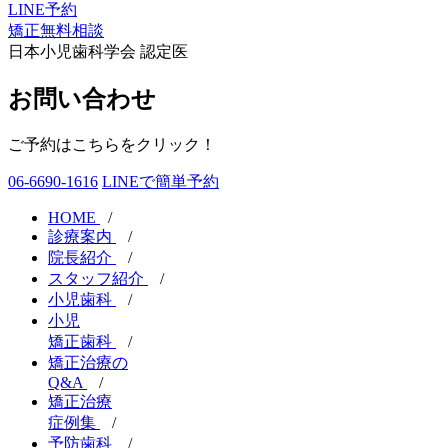
LINE予約
矯正無料相談
日本小児歯科学会 認定医
お問い合わせ
ご予約はこちらをクリック！
06-6690-1616
LINEで簡単予約
HOME
/
診療案内
/
院長紹介
/
スタッフ紹介
/
小児歯科
/
小児
矯正歯科
/
矯正治療の
Q&A
/
矯正治療
症例集
/
予防歯科
/