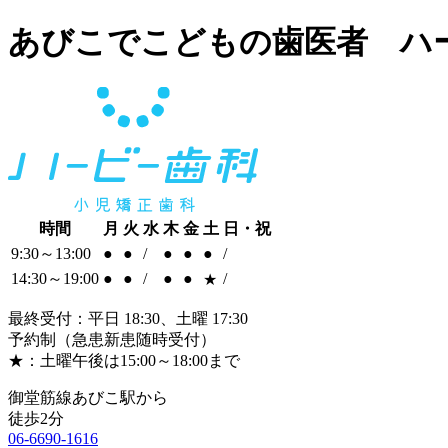
あびこでこどもの歯医者 ハ
時間
月
火
水
木
金
土
日・祝
9:30～13:00
●
●
/
●
●
●
/
14:30～19:00
●
●
/
●
●
/
★
最終受付：平日 18:30、土曜 17:30
予約制（急患新患随時受付）
★：土曜午後は15:00～18:00まで
御堂筋線あびこ駅から
徒歩2分
06-6690-1616