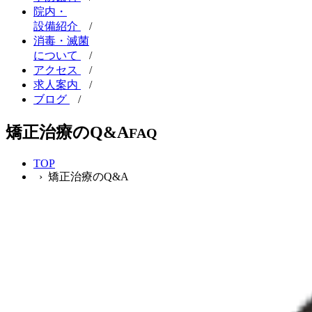
院内・
設備紹介
/
消毒・滅菌
について
/
アクセス
/
求人案内
/
ブログ
/
矯正治療のQ&A
FAQ
TOP
› 矯正治療のQ&A