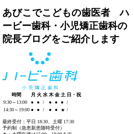
あびこでこどもの歯医者 ハ
ービー歯科・小児矯正歯科の
院長ブログをご紹介します
時間
月
火
水
木
金
土
日・祝
9:30～13:00
●
●
/
●
●
●
/
14:30～19:00
●
●
/
●
●
/
★
最終受付：平日 18:30、土曜 17:30
予約制（急患新患随時受付）