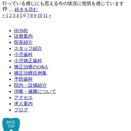
行っている感じにも思える今の状況に危惧を感じています
…
続きを読む
«
1
2
3
4
5
6
7
8
9
10
11
»
HOME
診療案内
院長紹介
スタッフ紹介
小児歯科
小児矯正歯科
矯正治療のQ&A
矯正治療症例集
予防歯科
院内・設備紹介
消毒・滅菌について
アクセス
求人案内
ブログ