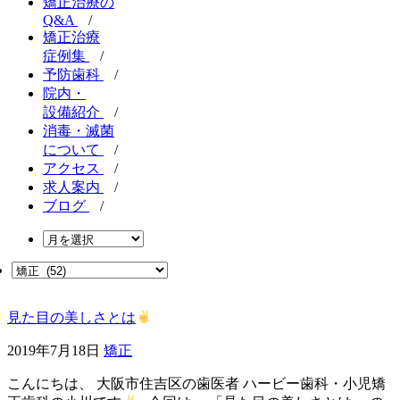
矯正治療の
Q&A
/
矯正治療
症例集
/
予防歯科
/
院内・
設備紹介
/
消毒・滅菌
について
/
アクセス
/
求人案内
/
ブログ
/
見た目の美しさとは
2019年7月18日
矯正
こんにちは、 大阪市住吉区の歯医者 ハービー歯科・小児矯