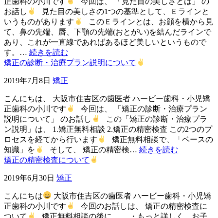
正歯科の小川です
今回は、 「見た目の美しさとは」 の
お話し
見た目の美しさの1つの基準として、Ｅラインと
いうものがあります
このＥラインとは、お顔を横から見
て、鼻の先端、唇、下顎の先端(おとがい)を結んだラインで
あり、これが一直線であればあるほど美しいというもので
す。…
続きを読む
矯正の診断・治療プラン説明について
2019年7月8日
矯正
こんにちは、 大阪市住吉区の歯医者 ハービー歯科・小児矯
正歯科の小川です
今回は、 「矯正の診断・治療プラン
説明について」 のお話し
この「矯正の診断・治療プラ
ン説明」は、 1.矯正無料相談 2.矯正の精密検査 この2つのプ
ロセスを経てから行います
矯正無料相談で、「ベースの
知識」を
そして、 矯正の精密検…
続きを読む
矯正の精密検査について
2019年6月30日
矯正
こんにちは
大阪市住吉区の歯医者 ハービー歯科・小児矯
正歯科の小川です
今回のお話しは、 矯正の精密検査に
ついて
矯正無料相談の後に、 ・もっと詳しく、お子