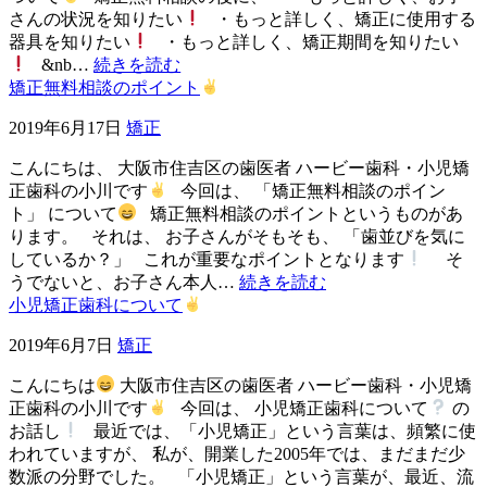
さんの状況を知りたい
・もっと詳しく、矯正に使用する
器具を知りたい
・もっと詳しく、矯正期間を知りたい
&nb…
続きを読む
矯正無料相談のポイント
2019年6月17日
矯正
こんにちは、 大阪市住吉区の歯医者 ハービー歯科・小児矯
正歯科の小川です
今回は、 「矯正無料相談のポイン
ト」 について
矯正無料相談のポイントというものがあ
ります。 それは、 お子さんがそもそも、 「歯並びを気に
しているか？」 これが重要なポイントとなります
そ
うでないと、お子さん本人…
続きを読む
小児矯正歯科について
2019年6月7日
矯正
こんにちは
大阪市住吉区の歯医者 ハービー歯科・小児矯
正歯科の小川です
今回は、 小児矯正歯科について
の
お話し
最近では、「小児矯正」という言葉は、頻繁に使
われていますが、 私が、開業した2005年では、まだまだ少
数派の分野でした。 「小児矯正」という言葉が、最近、流