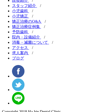
院長紹介
/
スタッフ紹介
/
小児歯科
/
小児矯正
/
矯正治療のQ&A
/
矯正治療症例集
/
予防歯科
/
院内・設備紹介
/
消毒・滅菌について
/
アクセス
/
求人案内
/
ブログ
Copyright 2018 Ha-bie Dental Clinic.