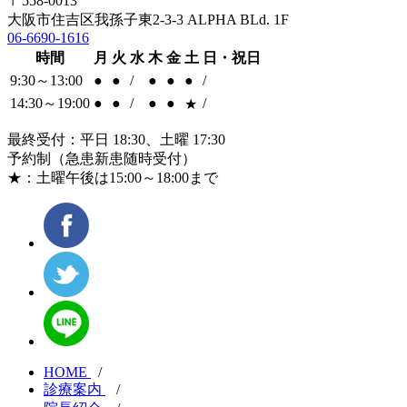
〒558-0013
大阪市住吉区我孫子東2-3-3 ALPHA BLd. 1F
06-6690-1616
時間
月
火
水
木
金
土
日・祝日
9:30～13:00
●
●
/
●
●
●
/
14:30～19:00
●
●
/
●
●
/
★
最終受付：平日 18:30、土曜 17:30
予約制（急患新患随時受付）
★：土曜午後は15:00～18:00まで
HOME
/
診療案内
/