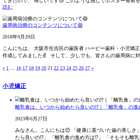
てきたので、 悔しいです😢 このような感じでポスター発
読む
歯周病治療のコンテンツについて😄
2018年9月29日
こんにちは、 大阪市住吉区の歯医者 ハービー歯科・小児矯
作成してみました✌️ そして、少しでも、皆さんの歯周病に対
«
1
…
16
17
18
19
20
21
22
23
24
25
26
27
»
小児矯正
離乳食は、いつから始めたら良いの⁉️｜「離乳食」の進
2023年6月27日
みなさん。こんにちは😊 「健康に基づいた歯の美しさ
たら良いの⁉️」 「離乳食の進め方は⁉️」 「そもそも離