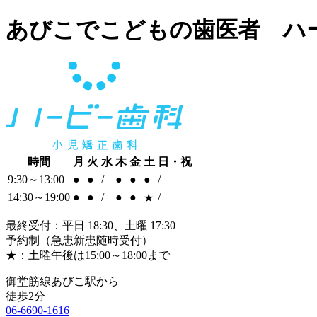
あびこでこどもの歯医者 ハ
時間
月
火
水
木
金
土
日・祝
9:30～13:00
●
●
/
●
●
●
/
14:30～19:00
●
●
/
●
●
/
★
最終受付：平日 18:30、土曜 17:30
予約制（急患新患随時受付）
★：土曜午後は15:00～18:00まで
御堂筋線あびこ駅から
徒歩2分
06-6690-1616