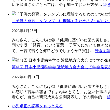
いる親御さんにとっては、必ず知っておいた方が…
続
「子供の発育」をシンプルに理解するための３つのポイン
2023年1月25日
みなさん。こんにちは😊 「健康に基づいた歯の美しさ
問です😊 「発育」という言葉！ 子育てにおいて色々
て、一言で言うと何⁉️ どうでしょうか⁉️ 実は…
続きを
第41回 日本小児歯科学会 近畿地方会大会にて学会発表
2022年10月31日
みなさん。こんにちは😊 「健康に基づいた歯の美しさ」
い感じの言葉の響きですよね😁 とても、お堅い仕事の
者らが、自己の研究成果を公開発表し、その科学的…
小児矯正の記事をもっと見る