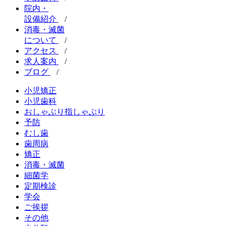
院内・
設備紹介
/
消毒・滅菌
について
/
アクセス
/
求人案内
/
ブログ
/
小児矯正
小児歯科
おしゃぶり指しゃぶり
予防
むし歯
歯周病
矯正
消毒・滅菌
細菌学
定期検診
学会
ご挨拶
その他