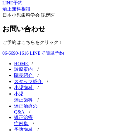
LINE予約
矯正無料相談
日本小児歯科学会 認定医
お問い合わせ
ご予約はこちらをクリック！
06-6690-1616
LINEで簡単予約
HOME
/
診療案内
/
院長紹介
/
スタッフ紹介
/
小児歯科
/
小児
矯正歯科
/
矯正治療の
Q&A
/
矯正治療
症例集
/
予防歯科
/