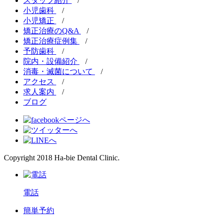
スタッフ紹介
/
小児歯科
/
小児矯正
/
矯正治療のQ&A
/
矯正治療症例集
/
予防歯科
/
院内・設備紹介
/
消毒・滅菌について
/
アクセス
/
求人案内
/
ブログ
Copyright 2018 Ha-bie Dental Clinic.
電話
簡単予約