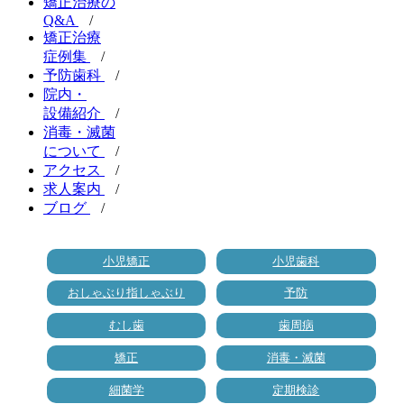
矯正治療の
Q&A
/
矯正治療
症例集
/
予防歯科
/
院内・
設備紹介
/
消毒・滅菌
について
/
アクセス
/
求人案内
/
ブログ
/
小児矯正
小児歯科
おしゃぶり指しゃぶり
予防
むし歯
歯周病
矯正
消毒・滅菌
細菌学
定期検診