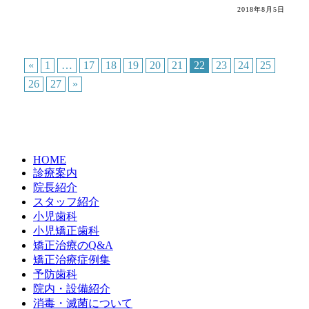
2018年8月5日
«
1
…
17
18
19
20
21
22
23
24
25
26
27
»
HOME
診療案内
院長紹介
スタッフ紹介
小児歯科
小児矯正歯科
矯正治療のQ&A
矯正治療症例集
予防歯科
院内・設備紹介
消毒・滅菌について