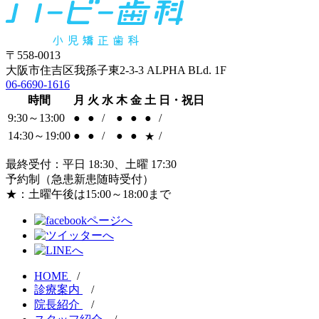
〒558-0013
大阪市住吉区我孫子東2-3-3 ALPHA BLd. 1F
06-6690-1616
時間
月
火
水
木
金
土
日・祝日
9:30～13:00
●
●
/
●
●
●
/
14:30～19:00
●
●
/
●
●
/
★
最終受付：平日 18:30、土曜 17:30
予約制（急患新患随時受付）
★：土曜午後は15:00～18:00まで
HOME
/
診療案内
/
院長紹介
/