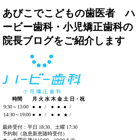
あびこでこどもの歯医者 ハ
ービー歯科・小児矯正歯科の
院長ブログをご紹介します
時間
月
火
水
木
金
土
日・祝
9:30～13:00
●
●
/
●
●
●
/
14:30～19:00
●
●
/
●
●
/
★
最終受付：平日 18:30、土曜 17:30
予約制（急患新患随時受付）